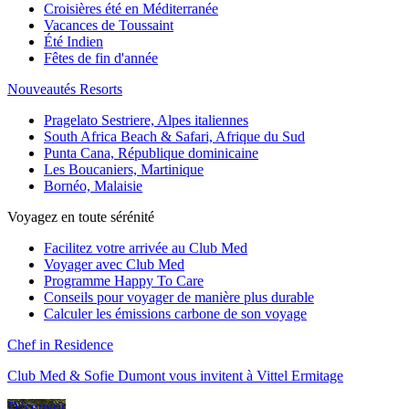
Croisières été en Méditerranée
Vacances de Toussaint
Été Indien
Fêtes de fin d'année
Nouveautés Resorts
Pragelato Sestriere, Alpes italiennes
South Africa Beach & Safari, Afrique du Sud
Punta Cana, République dominicaine
Les Boucaniers, Martinique
Bornéo, Malaisie
Voyagez en toute sérénité
Facilitez votre arrivée au Club Med
Voyager avec Club Med
Programme Happy To Care
Conseils pour voyager de manière plus durable
Calculer les émissions carbone de son voyage
Chef in Residence
Club Med & Sofie Dumont vous invitent à Vittel Ermitage
Découvrir