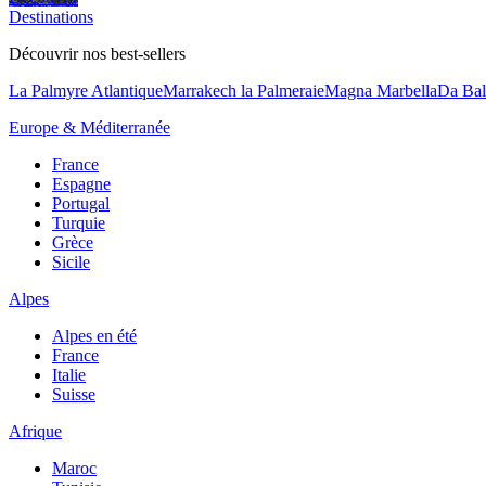
Destinations
Découvrir nos best-sellers
La Palmyre Atlantique
Marrakech la Palmeraie
Magna Marbella
Da Bal
Europe & Méditerranée
France
Espagne
Portugal
Turquie
Grèce
Sicile
Alpes
Alpes en été
France
Italie
Suisse
Afrique
Maroc