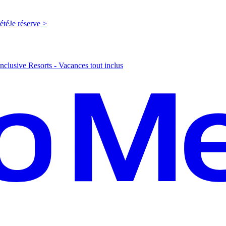
'été
J
e réserve >
nclusive Resorts - Vacances tout inclus