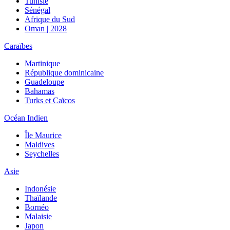
Tunisie
Sénégal
Afrique du Sud
Oman | 2028
Caraïbes
Martinique
République dominicaine
Guadeloupe
Bahamas
Turks et Caïcos
Océan Indien
Île Maurice
Maldives
Seychelles
Asie
Indonésie
Thaïlande
Bornéo
Malaisie
Japon