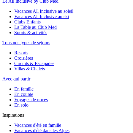
Le All Inclusive by Club Med
Vacances All Inclusive au soleil
Vacances All Inclusive au ski
Clubs Enfants
La Table au Club Med
Sports & activités
Tous nos types de séjours
Resorts
Croisières
Circuits & Escapades
Villas & Chalets
Avec qui partir
En famille
En couple
Voyages de noces
En solo
Inspirations
Vacances d'été en famille
Vacances d'été dans les Alpes