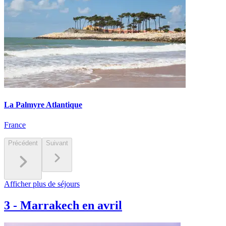
La Palmyre Atlantique
France
Précédent
Suivant
Afficher plus de séjours
3
-
Marrakech en avril