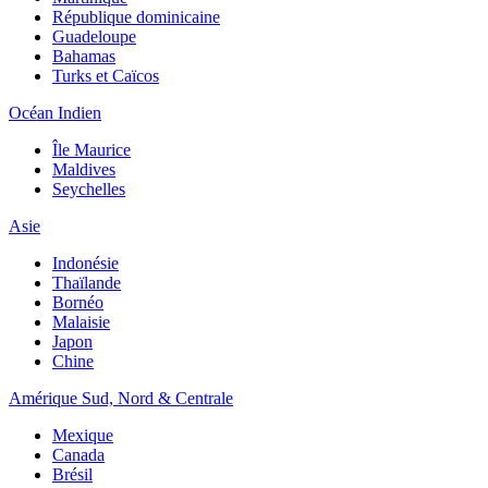
République dominicaine
Guadeloupe
Bahamas
Turks et Caïcos
Océan Indien
Île Maurice
Maldives
Seychelles
Asie
Indonésie
Thaïlande
Bornéo
Malaisie
Japon
Chine
Amérique Sud, Nord & Centrale
Mexique
Canada
Brésil