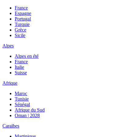
France
Espagne
Portugal
Turquie
Grèce
Sicile
Alpes
Alpes en été
France
Italie
Suisse
Afrique
Maroc
Tunisie
Sénégal
Afrique du Sud
Oman | 2028
Caraïbes
Martinique