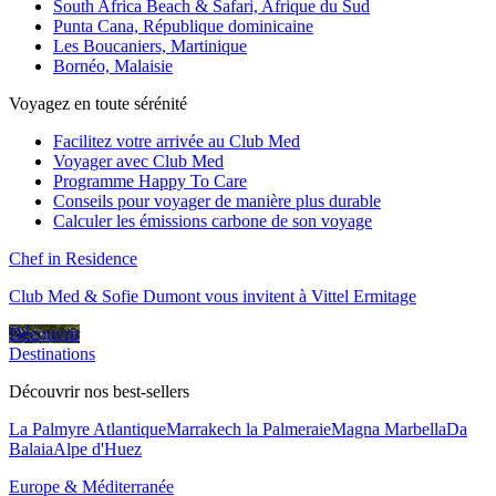
South Africa Beach & Safari, Afrique du Sud
Punta Cana, République dominicaine
Les Boucaniers, Martinique
Bornéo, Malaisie
Voyagez en toute sérénité
Facilitez votre arrivée au Club Med
Voyager avec Club Med
Programme Happy To Care
Conseils pour voyager de manière plus durable
Calculer les émissions carbone de son voyage
Chef in Residence
Club Med & Sofie Dumont vous invitent à Vittel Ermitage
Découvrir
Destinations
Découvrir nos best-sellers
La Palmyre Atlantique
Marrakech la Palmeraie
Magna Marbella
Da
Balaia
Alpe d'Huez
Europe & Méditerranée