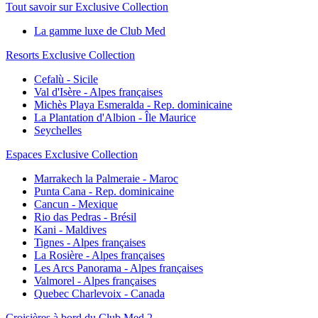
Tout savoir sur Exclusive Collection
La gamme luxe de Club Med
Resorts Exclusive Collection
Cefalù - Sicile
Val d'Isère - Alpes françaises
Michès Playa Esmeralda - Rep. dominicaine
La Plantation d'Albion - Île Maurice
Seychelles
Espaces Exclusive Collection
Marrakech la Palmeraie - Maroc
Punta Cana - Rep. dominicaine
Cancun - Mexique
Rio das Pedras - Brésil
Kani - Maldives
Tignes - Alpes françaises
La Rosière - Alpes françaises
Les Arcs Panorama - Alpes françaises
Valmorel - Alpes françaises
Quebec Charlevoix - Canada
Croisières à bord du Club Med 2