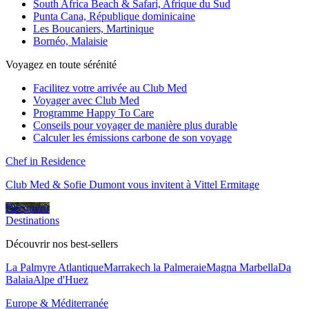
South Africa Beach & Safari, Afrique du Sud
Punta Cana, République dominicaine
Les Boucaniers, Martinique
Bornéo, Malaisie
Voyagez en toute sérénité
Facilitez votre arrivée au Club Med
Voyager avec Club Med
Programme Happy To Care
Conseils pour voyager de manière plus durable
Calculer les émissions carbone de son voyage
Chef in Residence
Club Med & Sofie Dumont vous invitent à Vittel Ermitage
Découvrir
Destinations
Découvrir nos best-sellers
La Palmyre Atlantique
Marrakech la Palmeraie
Magna Marbella
Da
Balaia
Alpe d'Huez
Europe & Méditerranée