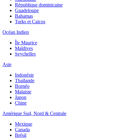
République dominicaine
Guadeloupe
Bahamas
Turks et Caïcos
Océan Indien
Île Maurice
Maldives
Seychelles
Asie
Indonésie
Thaïlande
Bornéo
Malaisie
Japon
Chine
Amérique Sud, Nord & Centrale
Mexique
Canada
Brésil