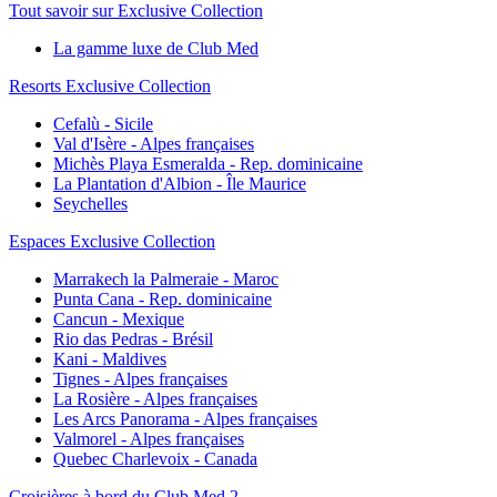
Tout savoir sur Exclusive Collection
La gamme luxe de Club Med
Resorts Exclusive Collection
Cefalù - Sicile
Val d'Isère - Alpes françaises
Michès Playa Esmeralda - Rep. dominicaine
La Plantation d'Albion - Île Maurice
Seychelles
Espaces Exclusive Collection
Marrakech la Palmeraie - Maroc
Punta Cana - Rep. dominicaine
Cancun - Mexique
Rio das Pedras - Brésil
Kani - Maldives
Tignes - Alpes françaises
La Rosière - Alpes françaises
Les Arcs Panorama - Alpes françaises
Valmorel - Alpes françaises
Quebec Charlevoix - Canada
Croisières à bord du Club Med 2