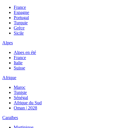
France
Espagne
Portugal
Turquie
Grèce
Sicile
Alpes
Alpes en été
France
Italie
Suisse
Afrique
Maroc
Tunisie
Sénégal
Afrique du Sud
Oman | 2028
Caraïbes
Martinique