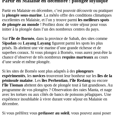
Partir en Malaisie en décembre : plongée idyllique
Partir en Malaisie en décembre, c’est pouvoir découvrir ou pratiquer
la
plongée sous-marine
. La météo offre des conditions climatiques
excellentes en Malaisie, et l’on y trouve parmi
les meilleurs spots
de plongée au monde
! Profitez donc de votre séjour pour vous
initier à la plongée dans l’un des nombreux centres du pays.
Sur
l’île de Bornéo
, dans la province de Sabah, des sites comme
Sipadan
ou
Layang Layang
figurent parmi les spots les plus
prisés. Ils abritent une vie marine d’une grande richesse et de
superbes coraux. Si vous plongez à Bornéo, vous aurez peut-être la
chance d’observer de très nombreux
requins marteaux
au cours
d’une seule et même plongée.
Si les sites de Bornéo sont plus adaptés à des
plongeurs
expérimentés
, les
novices
trouveront leur bonheur sur les
îles de la
péninsule malaise
. Les
îles Perhentian
,
l’île Redang
ou encore
l’île Tioman
abritent des spots de plongée tout à fait grandioses. Au
programme de vos plongées ? Observation des raies Manta, et nage
avec les tortues ou aux côtés de bancs de poissons pélagiques. Une
expérience inoubliable à vivre durant votre séjour en Malaisie en
décembre.
Si vous préférez vous
prélasser au soleil
, vous pouvez aussi poser