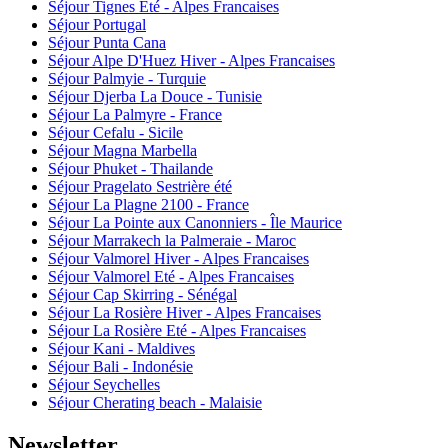
Séjour Tignes Eté - Alpes Francaises
Séjour Portugal
Séjour Punta Cana
Séjour Alpe D'Huez Hiver - Alpes Francaises
Séjour Palmyie - Turquie
Séjour Djerba La Douce - Tunisie
Séjour La Palmyre - France
Séjour Cefalu - Sicile
Séjour Magna Marbella
Séjour Phuket - Thailande
Séjour Pragelato Sestrière été
Séjour La Plagne 2100 - France
Séjour La Pointe aux Canonniers - Île Maurice
Séjour Marrakech la Palmeraie - Maroc
Séjour Valmorel Hiver - Alpes Francaises
Séjour Valmorel Eté - Alpes Francaises
Séjour Cap Skirring - Sénégal
Séjour La Rosière Hiver - Alpes Francaises
Séjour La Rosière Eté - Alpes Francaises
Séjour Kani - Maldives
Séjour Bali - Indonésie
Séjour Seychelles
Séjour Cherating beach - Malaisie
Newsletter