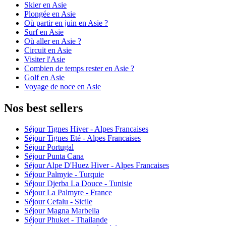
Skier en Asie
Plongée en Asie
Où partir en juin en Asie ?
Surf en Asie
Où aller en Asie ?
Circuit en Asie
Visiter l'Asie
Combien de temps rester en Asie ?
Golf en Asie
Voyage de noce en Asie
Nos best sellers
Séjour Tignes Hiver - Alpes Francaises
Séjour Tignes Eté - Alpes Francaises
Séjour Portugal
Séjour Punta Cana
Séjour Alpe D'Huez Hiver - Alpes Francaises
Séjour Palmyie - Turquie
Séjour Djerba La Douce - Tunisie
Séjour La Palmyre - France
Séjour Cefalu - Sicile
Séjour Magna Marbella
Séjour Phuket - Thailande