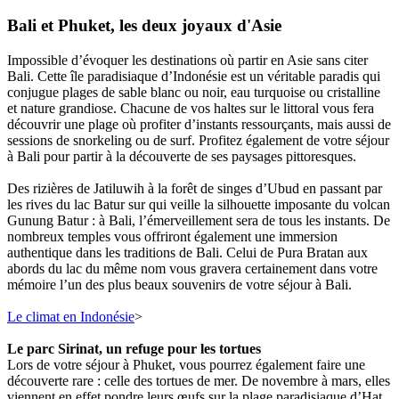
Bali et Phuket, les deux joyaux d'Asie
Impossible d’évoquer les destinations où partir en Asie sans citer
Bali. Cette île paradisiaque d’Indonésie est un véritable paradis qui
conjugue plages de sable blanc ou noir, eau turquoise ou cristalline
et nature grandiose. Chacune de vos haltes sur le littoral vous fera
découvrir une plage où profiter d’instants ressourçants, mais aussi de
sessions de snorkeling ou de surf. Profitez également de votre séjour
à Bali pour partir à la découverte de ses paysages pittoresques.
Des rizières de Jatiluwih à la forêt de singes d’Ubud en passant par
les rives du lac Batur sur qui veille la silhouette imposante du volcan
Gunung Batur : à Bali, l’émerveillement sera de tous les instants. De
nombreux temples vous offriront également une immersion
authentique dans les traditions de Bali. Celui de Pura Bratan aux
abords du lac du même nom vous gravera certainement dans votre
mémoire l’un des plus beaux souvenirs de votre séjour à Bali.
Le climat en Indonésie
>
Le parc Sirinat, un refuge pour les tortues
Lors de votre séjour à Phuket, vous pourrez également faire une
découverte rare : celle des tortues de mer. De novembre à mars, elles
viennent en effet pondre leurs œufs sur la plage paradisiaque d’Hat