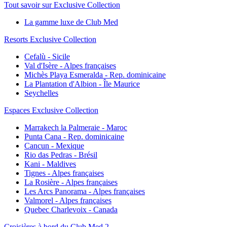
Tout savoir sur Exclusive Collection
La gamme luxe de Club Med
Resorts Exclusive Collection
Cefalù - Sicile
Val d'Isère - Alpes françaises
Michès Playa Esmeralda - Rep. dominicaine
La Plantation d'Albion - Île Maurice
Seychelles
Espaces Exclusive Collection
Marrakech la Palmeraie - Maroc
Punta Cana - Rep. dominicaine
Cancun - Mexique
Rio das Pedras - Brésil
Kani - Maldives
Tignes - Alpes françaises
La Rosière - Alpes françaises
Les Arcs Panorama - Alpes françaises
Valmorel - Alpes françaises
Quebec Charlevoix - Canada
Croisières à bord du Club Med 2