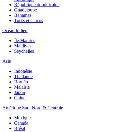
République dominicaine
Guadeloupe
Bahamas
Turks et Caïcos
Océan Indien
Île Maurice
Maldives
Seychelles
Asie
Indonésie
Thaïlande
Bornéo
Malaisie
Japon
Chine
Amérique Sud, Nord & Centrale
Mexique
Canada
Brésil