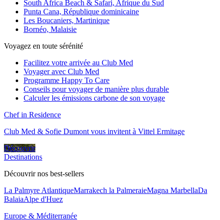
South Africa Beach & Safari, Afrique du Sud
Punta Cana, République dominicaine
Les Boucaniers, Martinique
Bornéo, Malaisie
Voyagez en toute sérénité
Facilitez votre arrivée au Club Med
Voyager avec Club Med
Programme Happy To Care
Conseils pour voyager de manière plus durable
Calculer les émissions carbone de son voyage
Chef in Residence
Club Med & Sofie Dumont vous invitent à Vittel Ermitage
Découvrir
Destinations
Découvrir nos best-sellers
La Palmyre Atlantique
Marrakech la Palmeraie
Magna Marbella
Da
Balaia
Alpe d'Huez
Europe & Méditerranée