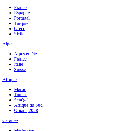
France
Espagne
Portugal
Turquie
Grèce
Sicile
Alpes
Alpes en été
France
Italie
Suisse
Afrique
Maroc
Tunisie
Sénégal
Afrique du Sud
Oman | 2028
Caraïbes
Martinique