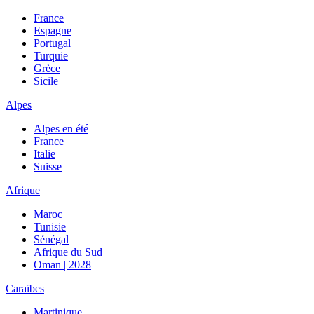
France
Espagne
Portugal
Turquie
Grèce
Sicile
Alpes
Alpes en été
France
Italie
Suisse
Afrique
Maroc
Tunisie
Sénégal
Afrique du Sud
Oman | 2028
Caraïbes
Martinique