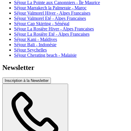
Séjour La Pointe aux Canonniers - Île Maurice
Séjour Marrakech la Palmeraie - Maroc
Séjour Valmorel Hiver - Alpes Francaises
Séjour Valmorel Eté - Alpes Francaises
Séjour Cap Skirring - Sénégal
Séjour La Rosière Hiver - Alpes Francaises
Séjour La Rosière Eté - Alpes Francaises
Séjour Kani - Maldives
Séjour Bali - Indonésie
Séjour Seychelles
Séjour Cherating beach - Malaisie
Newsletter
Inscription à la Newsletter