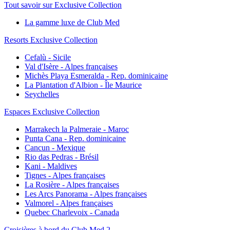
Tout savoir sur Exclusive Collection
La gamme luxe de Club Med
Resorts Exclusive Collection
Cefalù - Sicile
Val d'Isère - Alpes françaises
Michès Playa Esmeralda - Rep. dominicaine
La Plantation d'Albion - Île Maurice
Seychelles
Espaces Exclusive Collection
Marrakech la Palmeraie - Maroc
Punta Cana - Rep. dominicaine
Cancun - Mexique
Rio das Pedras - Brésil
Kani - Maldives
Tignes - Alpes françaises
La Rosière - Alpes françaises
Les Arcs Panorama - Alpes françaises
Valmorel - Alpes françaises
Quebec Charlevoix - Canada
Croisières à bord du Club Med 2