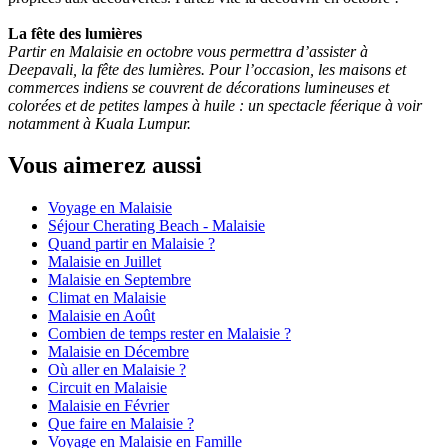
La fête des lumières
Partir en Malaisie en octobre vous permettra d’assister à
Deepavali, la fête des lumières. Pour l’occasion, les maisons et
commerces indiens se couvrent de décorations lumineuses et
colorées et de petites lampes à huile : un spectacle féerique à voir
notamment à Kuala Lumpur.
Vous aimerez aussi
Voyage en Malaisie
Séjour Cherating Beach - Malaisie
Quand partir en Malaisie ?
Malaisie en Juillet
Malaisie en Septembre
Climat en Malaisie
Malaisie en Août
Combien de temps rester en Malaisie ?
Malaisie en Décembre
Où aller en Malaisie ?
Circuit en Malaisie
Malaisie en Février
Que faire en Malaisie ?
Voyage en Malaisie en Famille