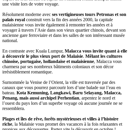
une visite lors de votre voyage.
Résolument moderne avec
ses vertigineuses tours Petronas et son
palais royal
construit vers la fin des années 2000, la capitale
malaisienne vous invite également à remonter les années et à
voyager à travers l’Asie dans son vieux quartier chinois, devant son
ancienne gare ferroviaire et dans les salles de son intéressant musée
national.
En contraste avec Kuala Lumpur,
Malacca vous invite quant à elle
à découvrir le plus vieux port de Malaisie
.
Mêlant les cultures
chinoise, portugaise, hollandaise et malaisienne
, Malacca vous
charmera par ses nombreux bâtiments coloniaux et son décor
irrésistiblement romantique.
Surnommée la Venise de l’Orient, la ville est traversée par des
canaux que vous pourrez parcourir lors d’une balade sur l’eau en
bateau.
Kota Kemuning, Langkawi, Baru Selayang, Malacca,
Penang, mais aussi archipel Perhentian
, arpentez le nord et
l’ouest du pays lors d’un superbe voyage où aucune journée ne se
ressemblera.
Plages et îles de rêve, forêts mystérieuses et villes à l’histoire
riche
, la Malaisie vous promet des vacances à la fois relaxantes et
propices aux découvertes. Partez vite la découvrir en octobre !