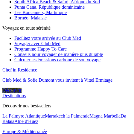
South Africa Beach & Safari, Afrique du Sud
Punta Cana, République dominicaine
Les Boucaniers, Martinique
Bornéo, Malaisie
Voyagez en toute sérénité
Facilitez votre arrivée au Club Med
Voyager avec Club Med
Programme Happy To Care
Conseils pour voyager de manière plus durable
Calculer les émissions carbone de son voyage
Chef in Residence
Club Med & Sofie Dumont vous invitent à Vittel Ermitage
Découvrir
Destinations
Découvrir nos best-sellers
La Palmyre Atlantique
Marrakech la Palmeraie
Magna Marbella
Da
Balaia
Alpe d'Huez
Europe & Méditerranée