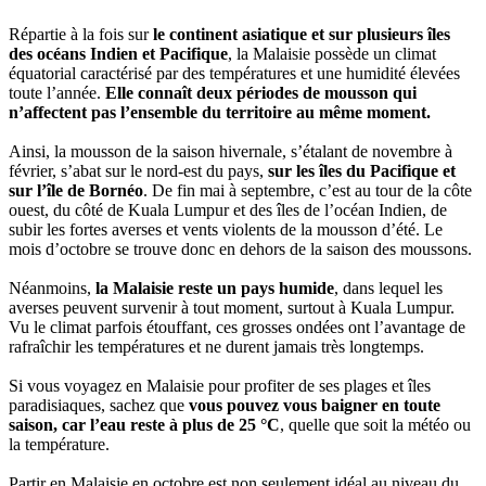
Répartie à la fois sur
le continent asiatique et sur plusieurs îles
des océans Indien et Pacifique
, la Malaisie possède un climat
équatorial caractérisé par des températures et une humidité élevées
toute l’année.
Elle connaît deux périodes de mousson qui
n’affectent pas l’ensemble du territoire au même moment.
Ainsi, la mousson de la saison hivernale, s’étalant de novembre à
février, s’abat sur le nord-est du pays,
sur les îles du Pacifique et
sur l’île de Bornéo
. De fin mai à septembre, c’est au tour de la côte
ouest, du côté de Kuala Lumpur et des îles de l’océan Indien, de
subir les fortes averses et vents violents de la mousson d’été. Le
mois d’octobre se trouve donc en dehors de la saison des moussons.
Néanmoins,
la Malaisie reste un pays humide
, dans lequel les
averses peuvent survenir à tout moment, surtout à Kuala Lumpur.
Vu le climat parfois étouffant, ces grosses ondées ont l’avantage de
rafraîchir les températures et ne durent jamais très longtemps.
Si vous voyagez en Malaisie pour profiter de ses plages et îles
paradisiaques, sachez que
vous pouvez vous baigner en toute
saison, car l’eau reste à plus de 25 °C
, quelle que soit la météo ou
la température.
Partir en Malaisie en octobre est non seulement idéal au niveau du