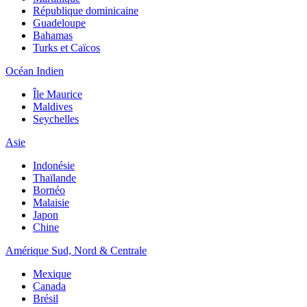
République dominicaine
Guadeloupe
Bahamas
Turks et Caïcos
Océan Indien
Île Maurice
Maldives
Seychelles
Asie
Indonésie
Thaïlande
Bornéo
Malaisie
Japon
Chine
Amérique Sud, Nord & Centrale
Mexique
Canada
Brésil