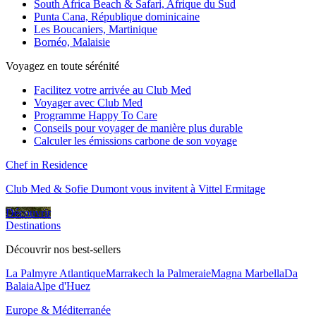
South Africa Beach & Safari, Afrique du Sud
Punta Cana, République dominicaine
Les Boucaniers, Martinique
Bornéo, Malaisie
Voyagez en toute sérénité
Facilitez votre arrivée au Club Med
Voyager avec Club Med
Programme Happy To Care
Conseils pour voyager de manière plus durable
Calculer les émissions carbone de son voyage
Chef in Residence
Club Med & Sofie Dumont vous invitent à Vittel Ermitage
Découvrir
Destinations
Découvrir nos best-sellers
La Palmyre Atlantique
Marrakech la Palmeraie
Magna Marbella
Da
Balaia
Alpe d'Huez
Europe & Méditerranée