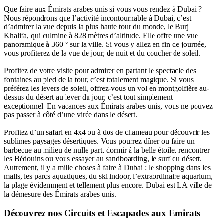
Que faire aux Émirats arabes unis si vous vous rendez à Dubai ?
Nous répondrons que l’activité incontournable à Dubai, c’est
d’admirer la vue depuis la plus haute tour du monde, le Burj
Khalifa, qui culmine à 828 mètres d’altitude. Elle offre une vue
panoramique à 360 ° sur la ville. Si vous y allez en fin de journée,
vous profiterez de la vue de jour, de nuit et du coucher de soleil.
Profitez de votre visite pour admirer en partant le spectacle des
fontaines au pied de la tour, c’est totalement magique. Si vous
préférez les levers de soleil, offrez-vous un vol en montgolfière au-
dessus du désert au lever du jour, c’est tout simplement
exceptionnel. En vacances aux Émirats arabes unis, vous ne pouvez
pas passer à côté d’une virée dans le désert.
Profitez d’un safari en 4x4 ou à dos de chameau pour découvrir les
sublimes paysages désertiques. Vous pourrez dîner ou faire un
barbecue au milieu de nulle part, dormir à la belle étoile, rencontrer
les Bédouins ou vous essayer au sandboarding, le surf du désert.
Autrement, il y a mille choses à faire à Dubai : le shopping dans les
malls, les parcs aquatiques, du ski indoor, l’extraordinaire aquarium,
la plage évidemment et tellement plus encore. Dubai est LA ville de
la démesure des Émirats arabes unis.
Découvrez nos Circuits et Escapades aux Emirats