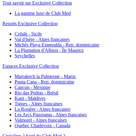
Tout savoir sur Exclusive Collection
La gamme luxe de Club Med
Resorts Exclusive Collection
Cefalù - Sicile
Val d'Isère - Alpes françaises
Michès Playa Esmeralda - Rep. dominicaine
La Plantation d'Albion - Île Maurice
Seychelles
Espaces Exclusive Collection
Marrakech la Palmeraie - Maroc
Punta Cana - Rep. dominicaine
Cancun - Mexique
Rio das Pedras - Brésil
Kani - Maldives
Tignes - Alpes françaises
La Rosière - Alpes françaises
Les Arcs Panorama - Alpes françaises
Valmorel - Alpes françaises
Quebec Charlevoix - Canada
Croisières à bord du Club Med 2