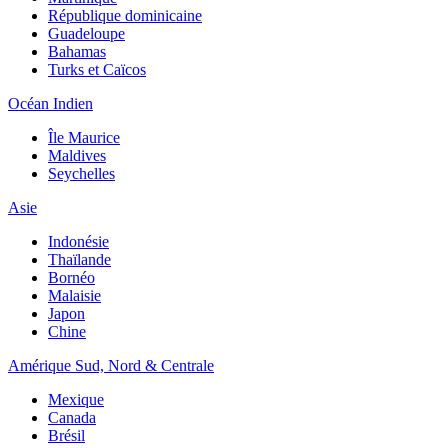
République dominicaine
Guadeloupe
Bahamas
Turks et Caïcos
Océan Indien
Île Maurice
Maldives
Seychelles
Asie
Indonésie
Thaïlande
Bornéo
Malaisie
Japon
Chine
Amérique Sud, Nord & Centrale
Mexique
Canada
Brésil