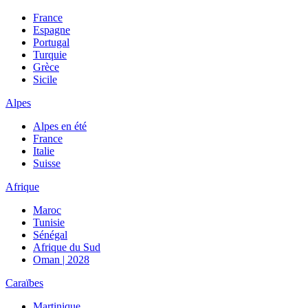
France
Espagne
Portugal
Turquie
Grèce
Sicile
Alpes
Alpes en été
France
Italie
Suisse
Afrique
Maroc
Tunisie
Sénégal
Afrique du Sud
Oman | 2028
Caraïbes
Martinique