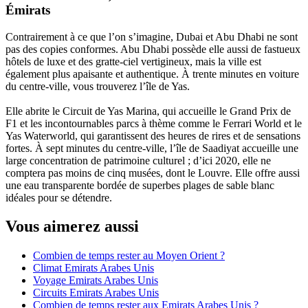
Émirats
Contrairement à ce que l’on s’imagine, Dubai et Abu Dhabi ne sont
pas des copies conformes. Abu Dhabi possède elle aussi de fastueux
hôtels de luxe et des gratte-ciel vertigineux, mais la ville est
également plus apaisante et authentique. À trente minutes en voiture
du centre-ville, vous trouverez l’île de Yas.
Elle abrite le Circuit de Yas Marina, qui accueille le Grand Prix de
F1 et les incontournables parcs à thème comme le Ferrari World et le
Yas Waterworld, qui garantissent des heures de rires et de sensations
fortes. À sept minutes du centre-ville, l’île de Saadiyat accueille une
large concentration de patrimoine culturel ; d’ici 2020, elle ne
comptera pas moins de cinq musées, dont le Louvre. Elle offre aussi
une eau transparente bordée de superbes plages de sable blanc
idéales pour se détendre.
Vous aimerez aussi
Combien de temps rester au Moyen Orient ?
Climat Emirats Arabes Unis
Voyage Emirats Arabes Unis
Circuits Emirats Arabes Unis
Combien de temps rester aux Emirats Arabes Unis ?