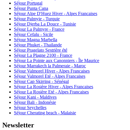
Séjour Portugal
Séjour Punta Cana
Séjour Alpe D'Huez Hiver - Alpes Francaises
Séjour Palmyie - Turquie
Séjour Djerba La Douce - Tunisie
Séjour La Palmyre - France
Séjour Cefalu - Sicile
Séjour Magna Marbella
Séjour Phuket - Thailande
Séjour Pragelato Sestrière été
Séjour La Plagne 2100 - France
Séjour La Pointe aux Canonniers - Île Maurice
Séjour Marrakech la Palmeraie - Maroc
Séjour Valmorel Hiver - Alpes Francaises
Séjour Valmorel Eté - Alpes Francaises
Séjour Cap Skirring - Sénégal
Séjour La Rosière Hiver - Alpes Francaises
Séjour La Rosière Eté - Alpes Francaises
Séjour Kani - Maldives
Séjour Bali - Indonésie
Séjour Seychelles
Séjour Cherating beach - Malaisie
Newsletter