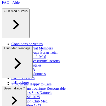
FAQ - Aide
Club Med & Vous
Conditions de ventes
Programme Great Members
Club Med s'engage
Assurance Voyage Écran Total
L'histoire du Club Med
Information accessibilité Resorts
Informations légales
Club Med & IA
Protection des données
Charte Cookies
E-Brochure
Programme Happy to Care
Agir pour un Tourisme Responsable
Besoin d'aide ?
Respects des Sites Naturels
Rapport RSE 2025
La Fondation Club Med
Compensation CO2