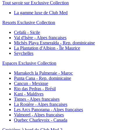
Tout savoir sur Exclusive Collection
La gamme luxe de Club Med
Resorts Exclusive Collection
Cefalù - Sicile
Val d'Isère - Alpes françaises
Michès Playa Esmeralda - Rep. dominicaine
La Plantation d'Albion - Île Maurice
Seychelles
Espaces Exclusive Collection
Marrakech la Palmeraie - Maroc
Punta Cana - Rep. dominicaine
Cancun - Mexique
Rio das Pedras - Brésil
Kani - Maldives
Tignes - Alpes françaises
La Rosière - Alpes françaises
Les Arcs Panorama - Alpes françaises
Valmorel - Alpes françaises
Quebec Charlevoix - Canada
Croisières à bord du Club Med 2