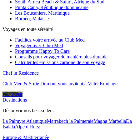
South Africa Beach & Safari, Afrique du Sud
Punta Cana, République dominicaine
Les Boucaniers, Martinique
Bornéo, Malaisie
Voyagez en toute sérénité
Facilitez votre arrivée au Club Med
Voyager avec Club Med
Programme Happy To Care
Conseils pour voyager de manière plus durable
Calculer les émissions carbone de son voyage
Chef in Residence
Club Med & Sofie Dumont vous invitent à Vittel Ermitage
Découvrir
Destinations
Découvrir nos best-sellers
La Palmyre Atlantique
Marrakech la Palmeraie
Magna Marbella
Da
Balaia
Alpe d'Huez
Europe & Méditerranée