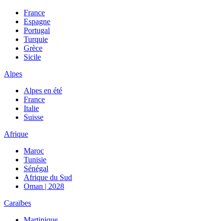
France
Espagne
Portugal
Turquie
Grèce
Sicile
Alpes
Alpes en été
France
Italie
Suisse
Afrique
Maroc
Tunisie
Sénégal
Afrique du Sud
Oman | 2028
Caraïbes
Martinique