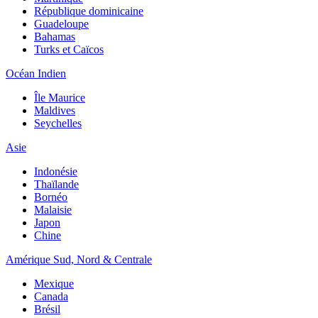
République dominicaine
Guadeloupe
Bahamas
Turks et Caïcos
Océan Indien
Île Maurice
Maldives
Seychelles
Asie
Indonésie
Thaïlande
Bornéo
Malaisie
Japon
Chine
Amérique Sud, Nord & Centrale
Mexique
Canada
Brésil