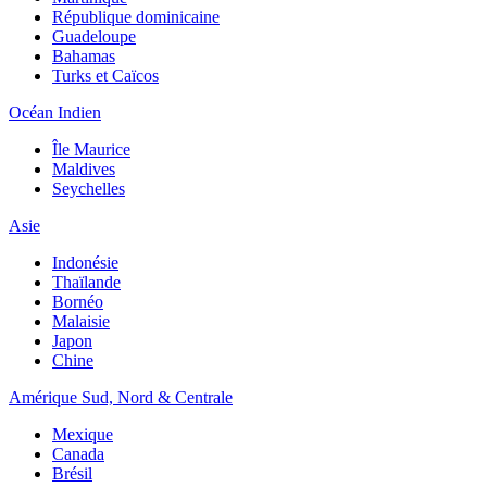
République dominicaine
Guadeloupe
Bahamas
Turks et Caïcos
Océan Indien
Île Maurice
Maldives
Seychelles
Asie
Indonésie
Thaïlande
Bornéo
Malaisie
Japon
Chine
Amérique Sud, Nord & Centrale
Mexique
Canada
Brésil