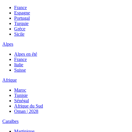
France
Espagne
Portugal
Turquie
Grèce
Sicile
Alpes
Alpes en été
France
Italie
Suisse
Afrique
Maroc
Tunisie
Sénégal
Afrique du Sud
Oman | 2028
Caraïbes
Martinique