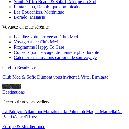
South Africa Beach & Safari, Afrique du Sud
Punta Cana, République dominicaine
Les Boucaniers, Martinique
Bornéo, Malaisie
Voyagez en toute sérénité
Facilitez votre arrivée au Club Med
Voyager avec Club Med
Programme Happy To Care
Conseils pour voyager de manière plus durable
Calculer les émissions carbone de son voyage
Chef in Residence
Club Med & Sofie Dumont vous invitent à Vittel Ermitage
Découvrir
Destinations
Découvrir nos best-sellers
La Palmyre Atlantique
Marrakech la Palmeraie
Magna Marbella
Da
Balaia
Alpe d'Huez
Europe & Méditerranée