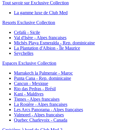
Tout savoir sur Exclusive Collection
La gamme luxe de Club Med
Resorts Exclusive Collection
Cefalù - Sicile
Val d'Isère - Alpes françaises
Michès Playa Esmeralda - Rep. dominicaine
La Plantation d'Albion - Île Maurice
Seychelles
Espaces Exclusive Collection
Marrakech la Palmeraie - Maroc
Punta Cana - Rep. dominicaine
Cancun - Mexique
Rio das Pedras - Brésil
Kani - Maldives
Tignes - Alpes françaises
La Rosière - Alpes françaises
Les Arcs Panorama - Alpes françaises
Valmorel - Alpes françaises
Quebec Charlevoix - Canada
Croisières à bord du Club Med 2