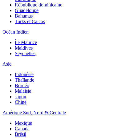
République dominicaine
Guadeloupe
Bahamas
Turks et Caïcos
Océan Indien
Île Maurice
Maldives
Seychelles
Asie
Indonésie
Thaïlande
Bornéo
Malaisie
Japon
Chine
Amérique Sud, Nord & Centrale
Mexique
Canada
Brésil