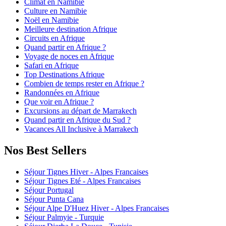
Climat en Namibie
Culture en Namibie
Noël en Namibie
Meilleure destination Afrique
Circuits en Afrique
Quand partir en Afrique ?
Voyage de noces en Afrique
Safari en Afrique
Top Destinations Afrique
Combien de temps rester en Afrique ?
Randonnées en Afrique
Que voir en Afrique ?
Excursions au départ de Marrakech
Quand partir en Afrique du Sud ?
Vacances All Inclusive à Marrakech
Nos Best Sellers
Séjour Tignes Hiver - Alpes Francaises
Séjour Tignes Eté - Alpes Francaises
Séjour Portugal
Séjour Punta Cana
Séjour Alpe D'Huez Hiver - Alpes Francaises
Séjour Palmyie - Turquie