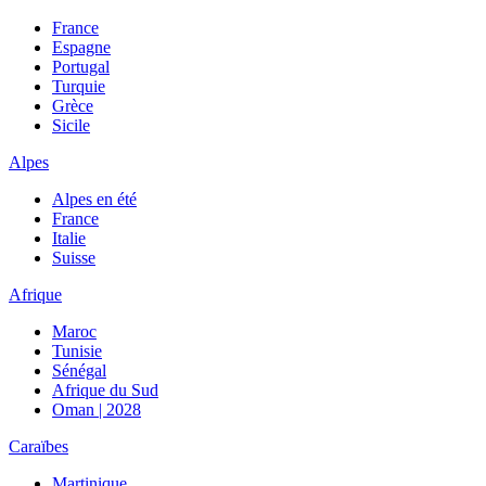
France
Espagne
Portugal
Turquie
Grèce
Sicile
Alpes
Alpes en été
France
Italie
Suisse
Afrique
Maroc
Tunisie
Sénégal
Afrique du Sud
Oman | 2028
Caraïbes
Martinique