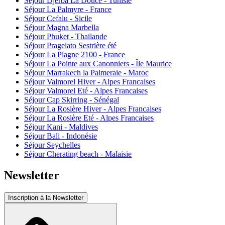
Séjour Djerba La Douce - Tunisie
Séjour La Palmyre - France
Séjour Cefalu - Sicile
Séjour Magna Marbella
Séjour Phuket - Thailande
Séjour Pragelato Sestrière été
Séjour La Plagne 2100 - France
Séjour La Pointe aux Canonniers - Île Maurice
Séjour Marrakech la Palmeraie - Maroc
Séjour Valmorel Hiver - Alpes Francaises
Séjour Valmorel Eté - Alpes Francaises
Séjour Cap Skirring - Sénégal
Séjour La Rosière Hiver - Alpes Francaises
Séjour La Rosière Eté - Alpes Francaises
Séjour Kani - Maldives
Séjour Bali - Indonésie
Séjour Seychelles
Séjour Cherating beach - Malaisie
Newsletter
Inscription à la Newsletter