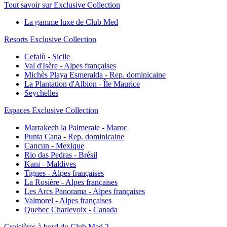
Tout savoir sur Exclusive Collection
La gamme luxe de Club Med
Resorts Exclusive Collection
Cefalù - Sicile
Val d'Isère - Alpes françaises
Michès Playa Esmeralda - Rep. dominicaine
La Plantation d'Albion - Île Maurice
Seychelles
Espaces Exclusive Collection
Marrakech la Palmeraie - Maroc
Punta Cana - Rep. dominicaine
Cancun - Mexique
Rio das Pedras - Brésil
Kani - Maldives
Tignes - Alpes françaises
La Rosière - Alpes françaises
Les Arcs Panorama - Alpes françaises
Valmorel - Alpes françaises
Quebec Charlevoix - Canada
Croisières à bord du Club Med 2