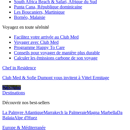
South Africa Beach & Safari, Afrique du Sud
Punta Cana, République dominicaine
Les Boucaniers, Martinique
Bornéo, Malaisie
Voyagez en toute sérénité
Facilitez votre arrivée au Club Med
Voyager avec Club Med
Programme Happy To Care
Conseils pour voyager de manière plus durable
Calculer les émissions carbone de son voyage
Chef in Residence
Club Med & Sofie Dumont vous invitent à Vittel Ermitage
Découvrir
Destinations
Découvrir nos best-sellers
La Palmyre Atlantique
Marrakech la Palmeraie
Magna Marbella
Da
Balaia
Alpe d'Huez
Europe & Méditerranée