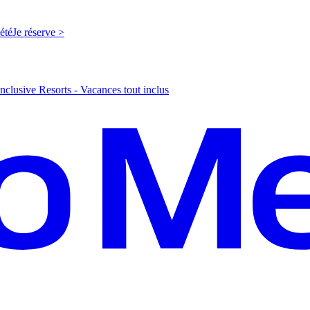
'été
J
e réserve >
nclusive Resorts - Vacances tout inclus