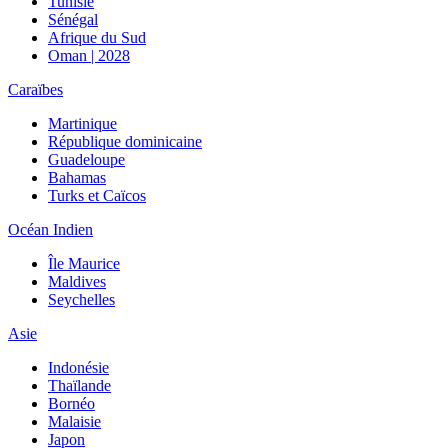
Tunisie
Sénégal
Afrique du Sud
Oman | 2028
Caraïbes
Martinique
République dominicaine
Guadeloupe
Bahamas
Turks et Caïcos
Océan Indien
Île Maurice
Maldives
Seychelles
Asie
Indonésie
Thaïlande
Bornéo
Malaisie
Japon