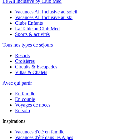
Le All Inclusive by Club Med
Vacances All Inclusive au soleil
Vacances All Inclusive au ski
Clubs Enfants
La Table au Club Med
Sports & activités
Tous nos types de séjours
Resorts
Croisières
Circuits & Escapades
Villas & Chalets
Avec qui partir
En famille
En couple
Voyages de noces
En solo
Inspirations
Vacances d'été en famille
Vacances d'été dans les Alpes