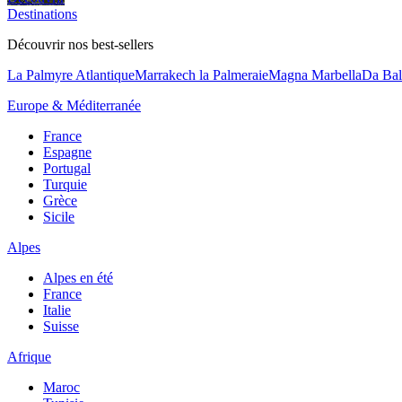
Destinations
Découvrir nos best-sellers
La Palmyre Atlantique
Marrakech la Palmeraie
Magna Marbella
Da Bal
Europe & Méditerranée
France
Espagne
Portugal
Turquie
Grèce
Sicile
Alpes
Alpes en été
France
Italie
Suisse
Afrique
Maroc