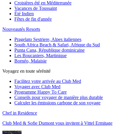
Croisières été en Méditerranée
Vacances de Toussaint
Été Indien
Fêtes de fin d'année
Nouveautés Resorts
Pragelato Sestriere, Alpes italiennes
South Africa Beach & Safari, Afrique du Sud
Punta Cana, République dominicaine
Les Boucaniers, Martinique
Bornéo, Malaisie
Voyagez en toute sérénité
Facilitez votre arrivée au Club Med
Voyager avec Club Med
Programme Happy To Care
Conseils pour voyager de manière plus durable
Calculer les émissions carbone de son voyage
Chef in Residence
Club Med & Sofie Dumont vous invitent à Vittel Ermitage
Découvrir