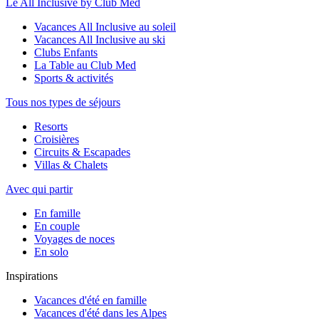
Le All Inclusive by Club Med
Vacances All Inclusive au soleil
Vacances All Inclusive au ski
Clubs Enfants
La Table au Club Med
Sports & activités
Tous nos types de séjours
Resorts
Croisières
Circuits & Escapades
Villas & Chalets
Avec qui partir
En famille
En couple
Voyages de noces
En solo
Inspirations
Vacances d'été en famille
Vacances d'été dans les Alpes