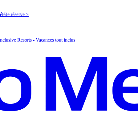
'été
J
e réserve >
nclusive Resorts - Vacances tout inclus