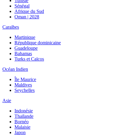
Tunisie
Sénégal
Afrique du Sud
Oman | 2028
Caraïbes
Martinique
République dominicaine
Guadeloupe
Bahamas
Turks et Caïcos
Océan Indien
Île Maurice
Maldives
Seychelles
Asie
Indonésie
Thaïlande
Bornéo
Malaisie
Japon