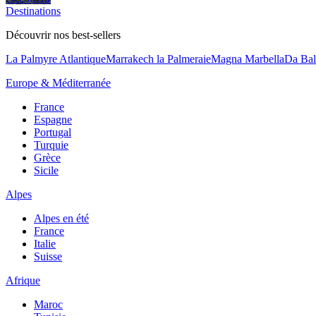
Destinations
Découvrir nos best-sellers
La Palmyre Atlantique
Marrakech la Palmeraie
Magna Marbella
Da Bal
Europe & Méditerranée
France
Espagne
Portugal
Turquie
Grèce
Sicile
Alpes
Alpes en été
France
Italie
Suisse
Afrique
Maroc