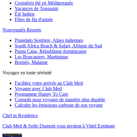
Croisières été en Méditerranée
Vacances de Toussaint
Été Indien
Fêtes de fin d'année
Nouveautés Resorts
Pragelato Sestriere, Alpes italiennes
South Africa Beach & Safari, Afrique du Sud
Punta Cana, République dominicaine
Les Boucaniers, Martinique
Bornéo, Malaisie
Voyagez en toute sérénité
Facilitez votre arrivée au Club Med
Voyager avec Club Med
Programme Happy To Care
Conseils pour voyager de manière plus durable
Calculer les émissions carbone de son voyage
Chef in Residence
Club Med & Sofie Dumont vous invitent à Vittel Ermitage
Découvrir