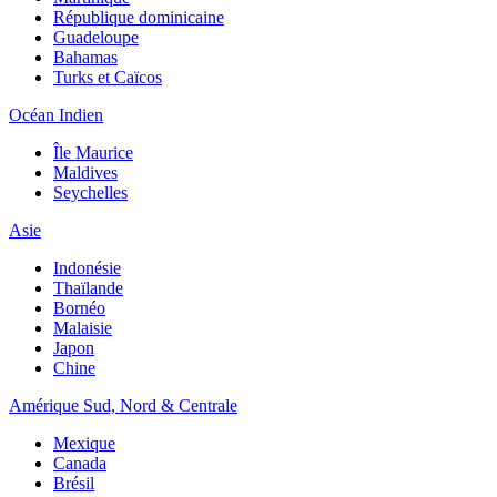
République dominicaine
Guadeloupe
Bahamas
Turks et Caïcos
Océan Indien
Île Maurice
Maldives
Seychelles
Asie
Indonésie
Thaïlande
Bornéo
Malaisie
Japon
Chine
Amérique Sud, Nord & Centrale
Mexique
Canada
Brésil