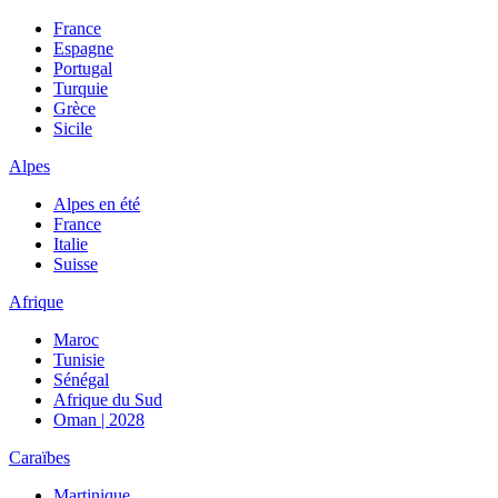
France
Espagne
Portugal
Turquie
Grèce
Sicile
Alpes
Alpes en été
France
Italie
Suisse
Afrique
Maroc
Tunisie
Sénégal
Afrique du Sud
Oman | 2028
Caraïbes
Martinique