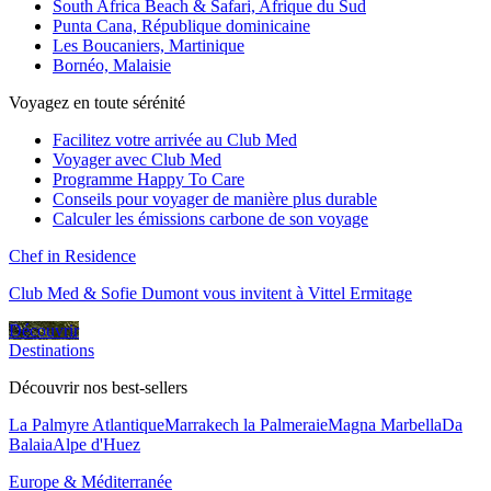
South Africa Beach & Safari, Afrique du Sud
Punta Cana, République dominicaine
Les Boucaniers, Martinique
Bornéo, Malaisie
Voyagez en toute sérénité
Facilitez votre arrivée au Club Med
Voyager avec Club Med
Programme Happy To Care
Conseils pour voyager de manière plus durable
Calculer les émissions carbone de son voyage
Chef in Residence
Club Med & Sofie Dumont vous invitent à Vittel Ermitage
Découvrir
Destinations
Découvrir nos best-sellers
La Palmyre Atlantique
Marrakech la Palmeraie
Magna Marbella
Da
Balaia
Alpe d'Huez
Europe & Méditerranée