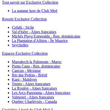
Tout savoir sur Exclusive Collection
La gamme luxe de Club Med
Resorts Exclusive Collection
Cefalù - Sicile
Val d'Isère - Alpes françaises
Michès Playa Esmeralda - Rep. dominicaine
La Plantation d'Albion - Île Maurice
Seychelles
Espaces Exclusive Collection
Marrakech la Palmeraie - Maroc
Punta Cana - Rep. dominicaine
Cancun - Mexique
Rio das Pedras - Brésil
Kani - Maldives
Tignes - Alpes françaises
La Rosière - Alpes françaises
Les Arcs Panorama - Alpes françaises
Valmorel - Alpes françaises
Quebec Charlevoix - Canada
Croisières à bord du Club Med 2