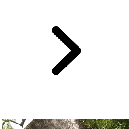
Lors de votre Circuit by Club Med, vous profitez de la pension
complète avec un forfait boisson à chaque repas.