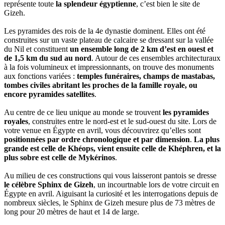
représente toute
la splendeur égyptienne
, c’est bien le site de
Gizeh.
Les pyramides des rois de la 4e dynastie dominent. Elles ont été
construites sur un vaste plateau de calcaire se dressant sur la vallée
du Nil et constituent
un ensemble long de 2 km d’est en ouest et
de 1,5 km du sud au nord
. Autour de ces ensembles architecturaux
à la fois volumineux et impressionnants, on trouve des monuments
aux fonctions variées :
temples funéraires, champs de mastabas,
tombes civiles abritant les proches de la famille royale, ou
encore pyramides satellites
.
Au centre de ce lieu unique au monde se trouvent
les pyramides
royales
, construites entre le nord-est et le sud-ouest du site. Lors de
votre venue en Égypte en avril, vous découvrirez qu’elles sont
positionnées par ordre chronologique et par dimension
.
La plus
grande est celle de Khéops, vient ensuite celle de Khéphren, et la
plus sobre est celle de Mykérinos
.
Au milieu de ces constructions qui vous laisseront pantois se dresse
le célèbre Sphinx de Gizeh
, un incourtnable lors de votre circuit en
Égypte en avril. Aiguisant la curiosité et les interrogations depuis de
nombreux siècles, le Sphinx de Gizeh mesure plus de 73 mètres de
long pour 20 mètres de haut et 14 de large.