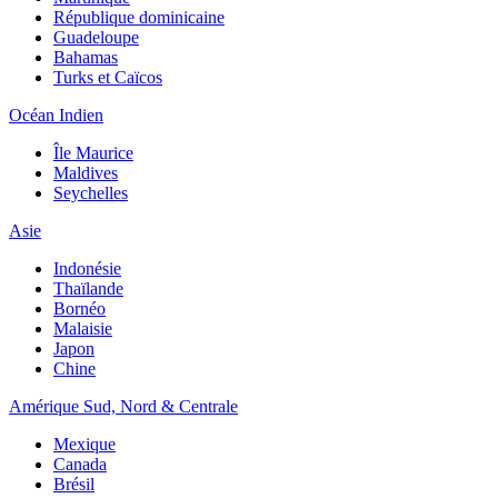
République dominicaine
Guadeloupe
Bahamas
Turks et Caïcos
Océan Indien
Île Maurice
Maldives
Seychelles
Asie
Indonésie
Thaïlande
Bornéo
Malaisie
Japon
Chine
Amérique Sud, Nord & Centrale
Mexique
Canada
Brésil