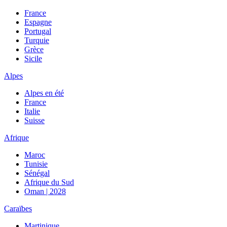
France
Espagne
Portugal
Turquie
Grèce
Sicile
Alpes
Alpes en été
France
Italie
Suisse
Afrique
Maroc
Tunisie
Sénégal
Afrique du Sud
Oman | 2028
Caraïbes
Martinique