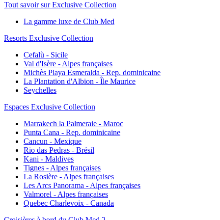
Tout savoir sur Exclusive Collection
La gamme luxe de Club Med
Resorts Exclusive Collection
Cefalù - Sicile
Val d'Isère - Alpes françaises
Michès Playa Esmeralda - Rep. dominicaine
La Plantation d'Albion - Île Maurice
Seychelles
Espaces Exclusive Collection
Marrakech la Palmeraie - Maroc
Punta Cana - Rep. dominicaine
Cancun - Mexique
Rio das Pedras - Brésil
Kani - Maldives
Tignes - Alpes françaises
La Rosière - Alpes françaises
Les Arcs Panorama - Alpes françaises
Valmorel - Alpes françaises
Quebec Charlevoix - Canada
Croisières à bord du Club Med 2