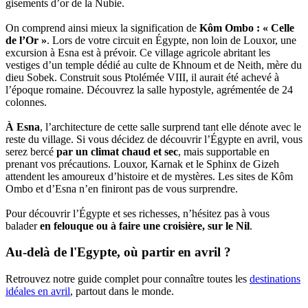
gisements d’or de la Nubie.
On comprend ainsi mieux la signification de
Kôm Ombo : « Celle
de l’Or »
. Lors de votre circuit en Égypte, non loin de Louxor, une
excursion à Esna est à prévoir. Ce village agricole abritant les
vestiges d’un temple dédié au culte de Khnoum et de Neith, mère du
dieu Sobek. Construit sous Ptolémée VIII, il aurait été achevé à
l’époque romaine. Découvrez la salle hypostyle, agrémentée de 24
colonnes.
À Esna
, l’architecture de cette salle surprend tant elle dénote avec le
reste du village. Si vous décidez de découvrir l’Égypte en avril, vous
serez bercé
par un climat chaud et sec
, mais supportable en
prenant vos précautions. Louxor, Karnak et le Sphinx de Gizeh
attendent les amoureux d’histoire et de mystères. Les sites de Kôm
Ombo et d’Esna n’en finiront pas de vous surprendre.
Pour découvrir l’Égypte et ses richesses, n’hésitez pas à vous
balader
en felouque ou à faire une croisière, sur le Nil
.
Au-delà de l'Egypte, où partir en avril ?
Retrouvez notre guide complet pour connaître toutes les
destinations
idéales en avril
, partout dans le monde.