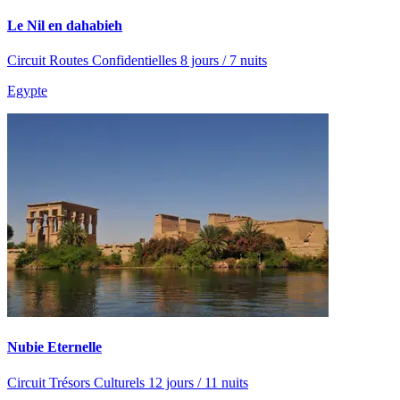
Le Nil en dahabieh
Circuit Routes Confidentielles 8 jours / 7 nuits
Egypte
Nubie Eternelle
Circuit Trésors Culturels 12 jours / 11 nuits