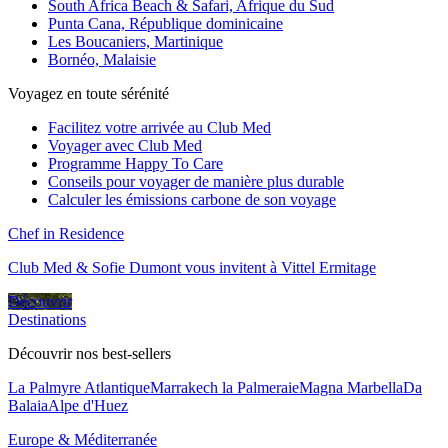
South Africa Beach & Safari, Afrique du Sud
Punta Cana, République dominicaine
Les Boucaniers, Martinique
Bornéo, Malaisie
Voyagez en toute sérénité
Facilitez votre arrivée au Club Med
Voyager avec Club Med
Programme Happy To Care
Conseils pour voyager de manière plus durable
Calculer les émissions carbone de son voyage
Chef in Residence
Club Med & Sofie Dumont vous invitent à Vittel Ermitage
Découvrir
Destinations
Découvrir nos best-sellers
La Palmyre Atlantique
Marrakech la Palmeraie
Magna Marbella
Da
Balaia
Alpe d'Huez
Europe & Méditerranée