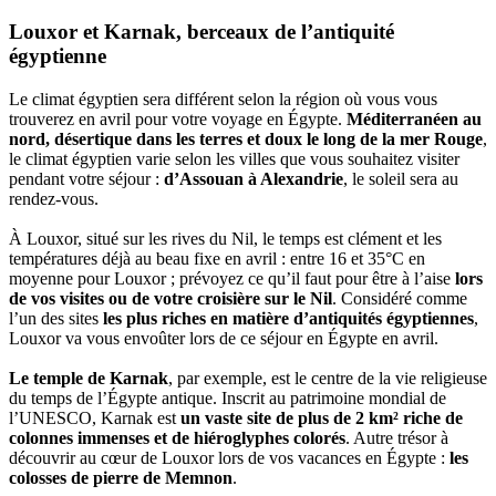
Louxor et Karnak, berceaux de l’antiquité
égyptienne
Le climat égyptien sera différent selon la région où vous vous
trouverez en avril pour votre voyage en Égypte.
Méditerranéen au
nord, désertique dans les terres et doux le long de la mer Rouge
,
le climat égyptien varie selon les villes que vous souhaitez visiter
pendant votre séjour :
d’Assouan à Alexandrie
, le soleil sera au
rendez-vous.
À Louxor, situé sur les rives du Nil, le temps est clément et les
températures déjà au beau fixe en avril : entre 16 et 35°C en
moyenne pour Louxor ; prévoyez ce qu’il faut pour être à l’aise
lors
de vos visites ou de votre croisière sur le Nil
. Considéré comme
l’un des sites
les plus riches en matière d’antiquités égyptiennes
,
Louxor va vous envoûter lors de ce séjour en Égypte en avril.
Le temple de Karnak
, par exemple, est le centre de la vie religieuse
du temps de l’Égypte antique. Inscrit au patrimoine mondial de
l’UNESCO, Karnak est
un vaste site de plus de 2 km² riche de
colonnes immenses et de hiéroglyphes colorés
. Autre trésor à
découvrir au cœur de Louxor lors de vos vacances en Égypte :
les
colosses de pierre de Memnon
.