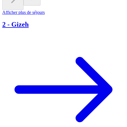
Afficher plus de séjours
2
-
Gizeh