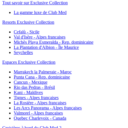
Tout savoir sur Exclusive Collection
La gamme luxe de Club Med
Resorts Exclusive Collection
Cefalù - Sicile
Val d'Isère - Alpes françaises
Michès Playa Esmeralda - Rep. dominicaine
La Plantation d'Albion - Île Maurice
Seychelles
Espaces Exclusive Collection
Marrakech la Palmeraie - Maroc
Punta Cana - Rep. dominicaine
Cancun - Mexique
Rio das Pedras - Brésil
Kani - Maldives
Tignes - Alpes françaises
La Rosière - Alpes françaises
Les Arcs Panorama - Alpes françaises
Valmorel - Alpes françaises
Quebec Charlevoix - Canada
Croisières à bord du Club Med 2