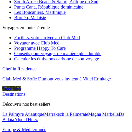
South Africa Beach & Safari, Afrique du Sud
Punta Cana, République dominicaine
Les Boucaniers, Martinique
Bornéo, Malaisie
Voyagez en toute sérénité
Facilitez votre arrivée au Club Med
Voyager avec Club Med
Programme Happy To Care
Conseils pour voyager de manière plus durable
Calculer les émissions carbone de son voyage
Chef in Residence
Club Med & Sofie Dumont vous invitent à Vittel Ermitage
Découvrir
Destinations
Découvrir nos best-sellers
La Palmyre Atlantique
Marrakech la Palmeraie
Magna Marbella
Da
Balaia
Alpe d'Huez
Europe & Méditerranée