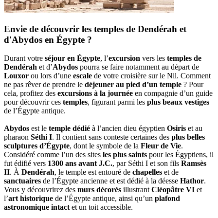
Envie de découvrir les temples de Dendérah et
d'Abydos en Égypte ?
Durant votre
séjour en Égypte
, l’
excursion
vers les
temples de
Dendérah
et d’
Abydos
pourra se faire notamment au départ de
Louxor
ou lors d’une
escale
de votre croisière sur le Nil. Comment
ne pas rêver de prendre le
déjeuner au pied d’un temple
? Pour
cela, profitez des
excursions à la journée
en compagnie d’un guide
pour découvrir ces
temples
, figurant parmi les
plus beaux vestiges
de l’Égypte antique.
Abydos
est le
temple dédié
à l’ancien dieu égyptien
Osiris
et au
pharaon
Séthi I
. Il contient sans conteste certaines des
plus belles
sculptures d’Égypte
, dont le symbole de la
Fleur de Vie
.
Considéré comme l’un des sites
les plus saints
pour les Égyptiens, il
fut édifié vers
1300 ans avant J.C.
, par Séthi I et son fils
Ramsès
II
. À
Dendérah
, le temple est entouré de
chapelles
et de
sanctuaires
de l’Égypte ancienne et est dédié à la déesse
Hathor
.
Vous y découvrirez des
murs décorés
illustrant
Cléopâtre VI
et
l’
art historique
de l’Égypte antique, ainsi qu’un
plafond
astronomique intact
et un toit accessible.