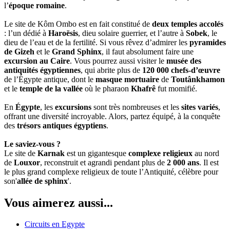
l’
époque romaine
.
Le site de Kôm Ombo est en fait constitué de
deux temples accolés
: l’un dédié à
Haroësis
, dieu solaire guerrier, et l’autre à
Sobek
, le
dieu de l’eau et de la fertilité. Si vous rêvez d’admirer les
pyramides
de Gizeh
et le
Grand Sphinx
, il faut absolument faire une
excursion au Caire
. Vous pourrez aussi visiter le
musée des
antiquités égyptiennes
, qui abrite plus de
120 000 chefs-d’œuvre
de l’Égypte antique, dont le
masque mortuaire
de
Toutânkhamon
et le
temple de la vallée
où le pharaon
Khafrê
fut momifié.
En
Égypte
, les
excursions
sont très nombreuses et les
sites variés
,
offrant une diversité incroyable. Alors, partez équipé, à la conquête
des
trésors antiques égyptiens
.
Le saviez-vous ?
Le site de
Karnak
est un gigantesque
complexe religieux
au nord
de
Louxor
, reconstruit et agrandi pendant plus de
2 000 ans
. Il est
le plus grand complexe religieux de toute l’Antiquité, célèbre pour
son'
allée de sphinx
'.
Vous aimerez aussi...
Circuits en Egypte