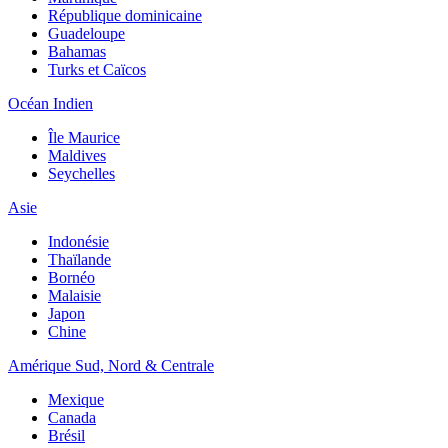
République dominicaine
Guadeloupe
Bahamas
Turks et Caïcos
Océan Indien
Île Maurice
Maldives
Seychelles
Asie
Indonésie
Thaïlande
Bornéo
Malaisie
Japon
Chine
Amérique Sud, Nord & Centrale
Mexique
Canada
Brésil