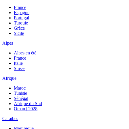
France
Espagne
Portugal
Turquie
Grèce
Sicile
Alpes
Alpes en été
France
Italie
Suisse
Afrique
Maroc
Tunisie
Sénégal
Afrique du Sud
Oman | 2028
Caraïbes
Martinique