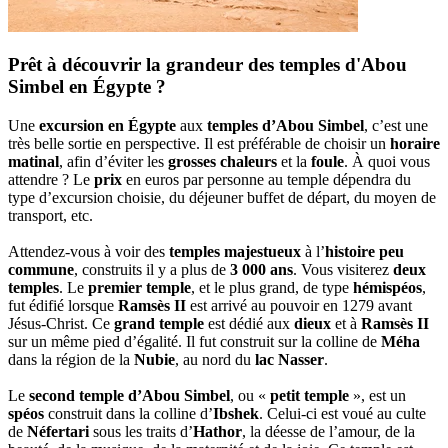
Prêt à découvrir la grandeur des temples d'Abou
Simbel en Égypte ?
Une
excursion en Égypte
aux
temples d’Abou Simbel
, c’est une
très belle sortie en perspective. Il est préférable de choisir un
horaire
matinal
, afin d’éviter les
grosses chaleurs
et la
foule
. À quoi vous
attendre ? Le
prix
en euros par personne au temple dépendra du
type d’excursion choisie, du déjeuner buffet de départ, du moyen de
transport, etc.
Attendez-vous à voir des
temples majestueux
à l’
histoire peu
commune
, construits il y a plus de
3 000 ans
. Vous visiterez
deux
temples
. Le
premier temple
, et le plus grand, de type
hémispéos
,
fut édifié lorsque
Ramsès II
est arrivé au pouvoir en 1279 avant
Jésus-Christ. Ce
grand temple
est dédié aux
dieux
et à
Ramsès II
sur un même pied d’égalité. Il fut construit sur la colline de
Méha
dans la région de la
Nubie
, au nord du
lac Nasser
.
Le
second temple d’Abou Simbel
, ou «
petit temple
», est un
spéos
construit dans la colline d’
Ibshek
. Celui-ci est voué au culte
de
Néfertari
sous les traits d’
Hathor
, la déesse de l’amour, de la