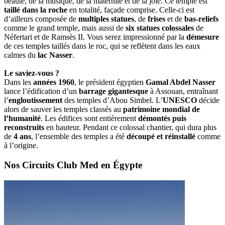
beauté, de la musique, de la maternité et de la joie. Ce temple est
taillé dans la roche
en totalité, façade comprise. Celle-ci est
d’ailleurs composée de
multiples statues
, de
frises
et de
bas-reliefs
comme le grand temple, mais aussi de
six statues colossales
de
Néfertari et de Ramsès II. Vous serez impressionné par la
démesure
de ces temples taillés dans le roc, qui se reflètent dans les eaux
calmes du
lac Nasser
.
Le saviez-vous ?
Dans les
années 1960
, le président égyptien
Gamal Abdel Nasser
lance l’édification d’un
barrage gigantesque
à Assouan, entraînant
l’
engloutissement
des temples d’Abou Simbel. L’
UNESCO
décide
alors de sauver les temples classés au
patrimoine mondial de
l’humanité
. Les édifices sont entièrement
démontés puis
reconstruits
en hauteur. Pendant ce colossal chantier, qui dura plus
de
4 ans
, l’ensemble des temples a été
découpé et réinstallé
comme
à l’origine.
Nos Circuits Club Med en Égypte